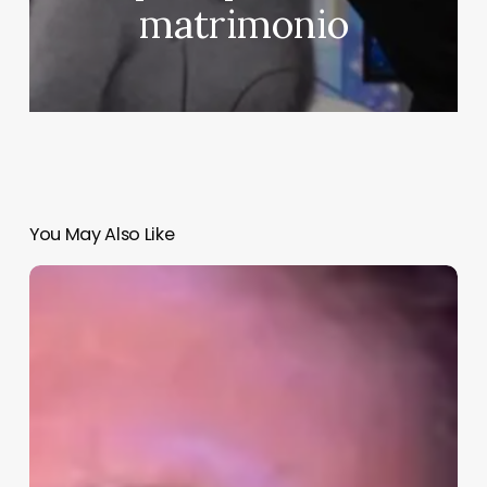
matrimonio
You May Also Like
Gemma
Serrano
y
Carmen
Borrego,
todos
los
detalles
de