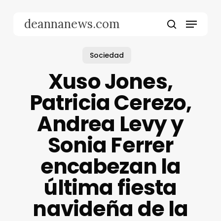
Skip
to
Menu
deannanews.com
main
search
content
Sociedad
Xuso Jones,
Patricia Cerezo,
Andrea Levy y
Sonia Ferrer
encabezan la
última fiesta
navideña de la