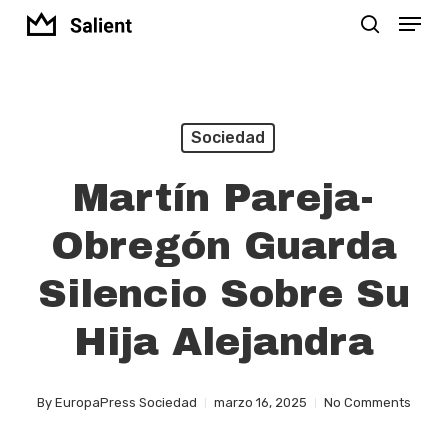
Menu
Skip
search
to
Close
main
Menu
content
Sociedad
Martín Pareja-
Obregón Guarda
Silencio Sobre Su
Hija Alejandra
By
EuropaPress Sociedad
marzo 16, 2025
No Comments