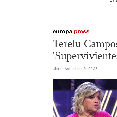
By
Presiona enter para buscar o ESC para cerrar