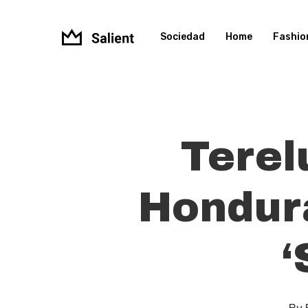
Skip
to
Sociedad
Home
Fashio
main
content
Terel
Hondura
‘