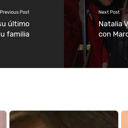
Previous Post
Next Post
su último
Natalia 
su familia
con Mar
Jessica
Mar
Bueno
del