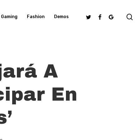
se
Twitter
Facebook
Google-
Gaming
Fashion
Demos
Plus
jará A
cipar En
s’