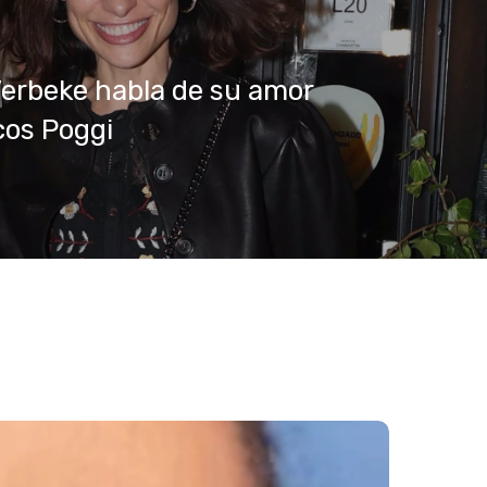
Verbeke habla de su amor
cos Poggi
ía