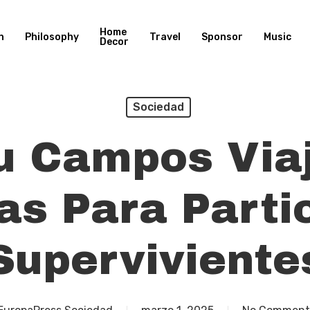
Home
n
Philosophy
Travel
Sponsor
Music
Decor
Sociedad
u Campos Via
s Para Parti
Superviviente