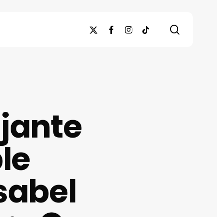
search
x-
facebook
instagram
tiktok
twitter
ajante
le
sabel