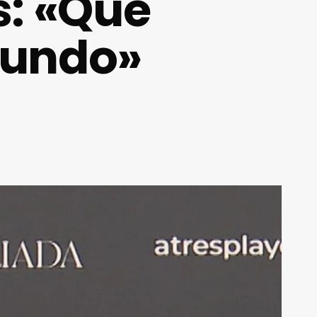
s: «Que
mundo»