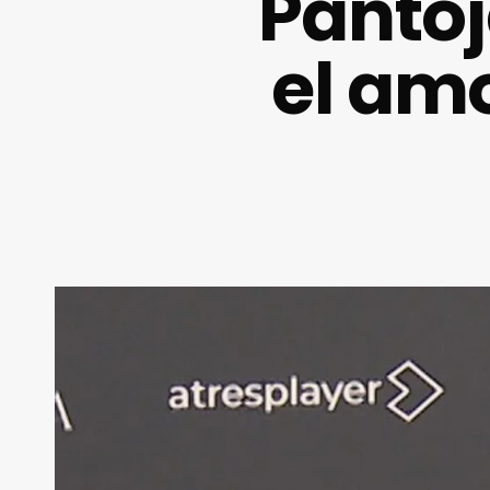
Pantoj
el am