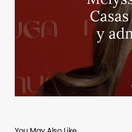
Casas
y ad
You May Also Like