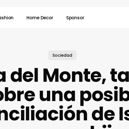
ashion
Home Decor
Sponsor
Sociedad
 del Monte, t
obre una posib
nciliación de I