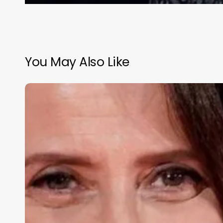
You May Also Like
Aitana
Sánchez-
Gijón,
Goya
de
Honor
2025