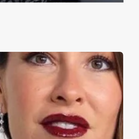
arta
arriedo
abla
obre
cómo
asará
as
avidades