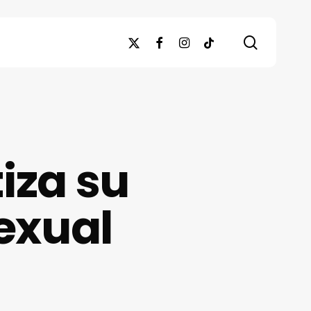
search
x-
facebook
instagram
tiktok
twitter
iza su
exual