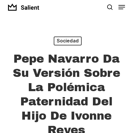
Menu
Skip
search
to
Close
main
Menu
content
Sociedad
Pepe Navarro Da
Su Versión Sobre
La Polémica
Paternidad Del
Hijo De Ivonne
Reyes