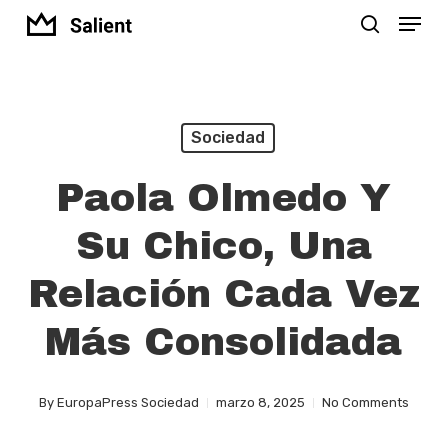
Menu
Skip
search
to
Close
main
Menu
content
Sociedad
Paola Olmedo Y
Su Chico, Una
Relación Cada Vez
Más Consolidada
By
EuropaPress Sociedad
marzo 8, 2025
No Comments