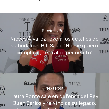
Previous Post
Nieves Álvarez revela los detalles de
su boda con Bill Saad: "No me quiero
complicar, será algo pequeñito"
Next Post
Laura Ponte sale en defensa del Rey
Juan Carlos y reivindica su legado: