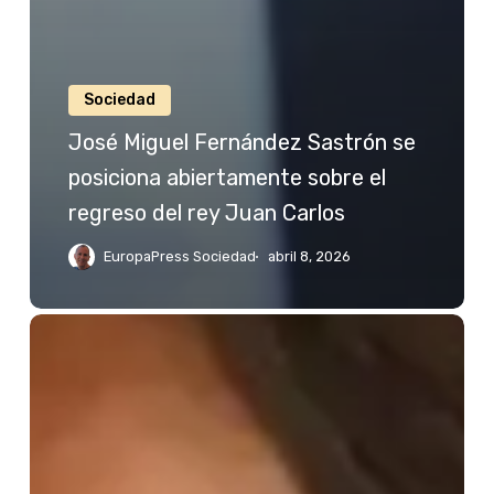
Sociedad
José Miguel Fernández Sastrón se
posiciona abiertamente sobre el
regreso del rey Juan Carlos
EuropaPress Sociedad
abril 8, 2026
Jessica
Bueno
reacciona
a
las