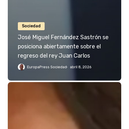
Sociedad
José Miguel Fernández Sastrón se
posiciona abiertamente sobre el
regreso del rey Juan Carlos
EuropaPress Sociedad
abril 8, 2026
Jessica
Bueno
reacciona
a
las