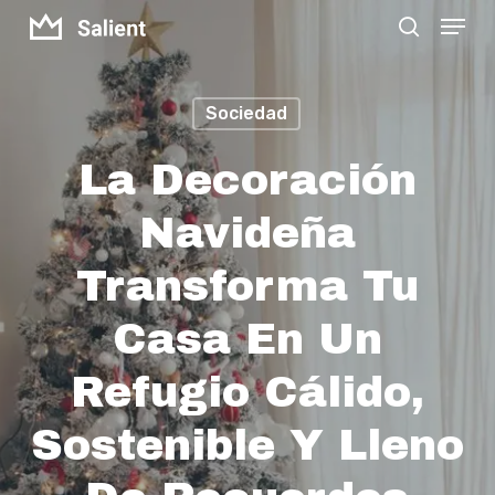
Menu
Skip
search
to
Close
main
Menu
Sociedad
content
La Decoración
Navideña
Transforma Tu
Casa En Un
Refugio Cálido,
Sostenible Y Lleno