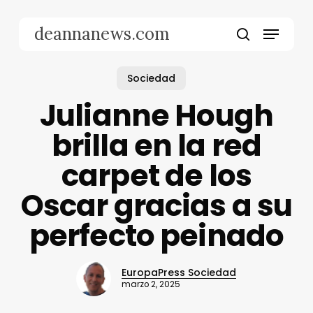
Skip
to
Menu
deannanews.com
main
search
content
Sociedad
Julianne Hough
brilla en la red
carpet de los
Oscar gracias a su
perfecto peinado
EuropaPress Sociedad
marzo 2, 2025