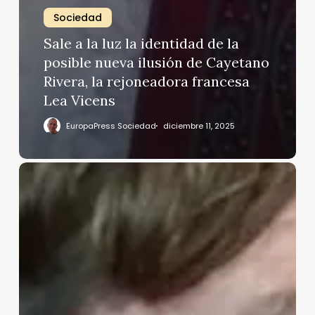
Sociedad
Sale a la luz la identidad de la
posible nueva ilusión de Cayetano
Rivera, la rejoneadora francesa
Lea Vicens
EuropaPress Sociedad
diciembre 11, 2025
Colate
Vallejo-
Nágera
desvela
si
está
o
no
de