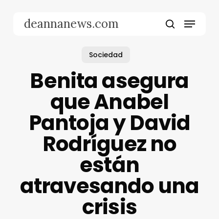
Skip
to
Menu
deannanews.com
main
search
content
Sociedad
Benita asegura
que Anabel
Pantoja y David
Rodríguez no
están
atravesando una
crisis