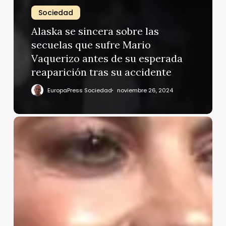
Sociedad
Alaska se sincera sobre las
secuelas que sufre Mario
Vaquerizo antes de su esperada
reaparición tras su accidente
EuropaPress Sociedad
noviembre 26, 2024
María
José
Suárez
responde
con
una
carcajada
a
las