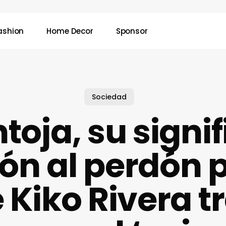
ashion
Home Decor
Sponsor
Sociedad
toja, su signi
ón al perdón 
 Kiko Rivera t