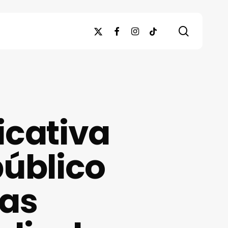
search
x-
facebook
instagram
tiktok
twitter
ficativa
público
ras