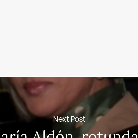
Next Post
aría Aldón, rotunda