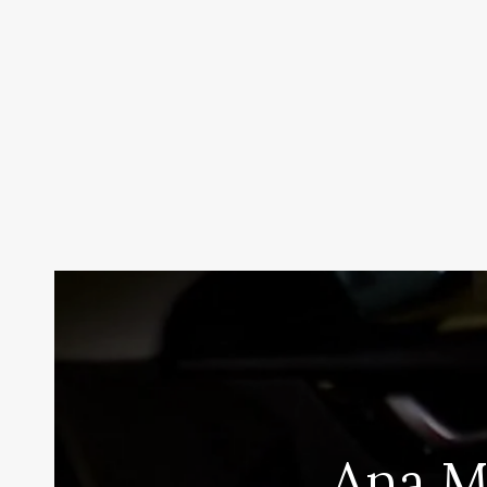
Ana M