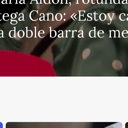
tega Cano: «Estoy 
la doble barra de m
Hiba
Á