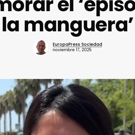
orar el ‘episo
la manguera’
EuropaPress Sociedad
noviembre 17, 2025