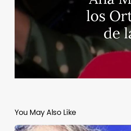
los Or
de 
You May Also Like
Muere