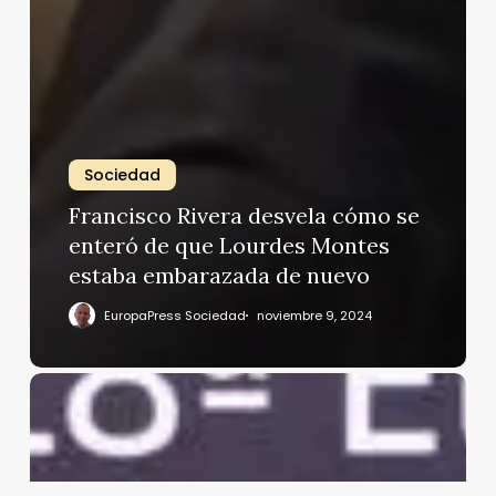
Sociedad
Francisco Rivera desvela cómo se
enteró de que Lourdes Montes
estaba embarazada de nuevo
EuropaPress Sociedad
noviembre 9, 2024
Alejandro
Sanz
y
Candela
Márquez