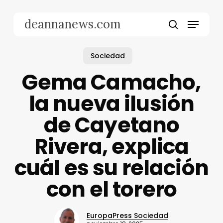
Skip
to
Menu
deannanews.com
main
search
content
Sociedad
Gema Camacho,
la nueva ilusión
de Cayetano
Rivera, explica
cuál es su relación
con el torero
EuropaPress Sociedad