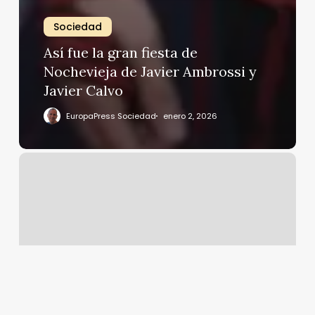
Sociedad
Así fue la gran fiesta de
Nochevieja de Javier Ambrossi y
Javier Calvo
EuropaPress Sociedad
enero 2, 2026
Javier
Veiga
y
Marta
Hazas:
así
pasarán
la
noche
de