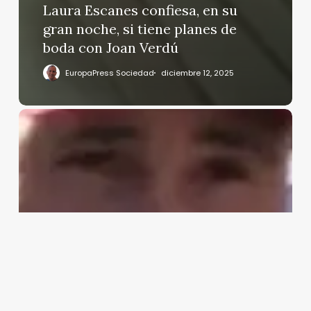
Laura Escanes confiesa, en su
gran noche, si tiene planes de
boda con Joan Verdú
EuropaPress Sociedad
diciembre 12, 2025
Kiko
Rivera,
indiferencia
absoluta
a
la
mudanza
de
su
madre
a
Canarias