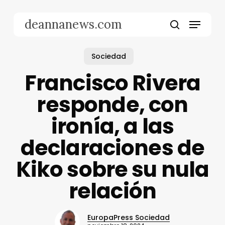
Skip
to
Menu
deannanews.com
main
search
content
Sociedad
Francisco Rivera
responde, con
ironía, a las
declaraciones de
Kiko sobre su nula
relación
EuropaPress Sociedad