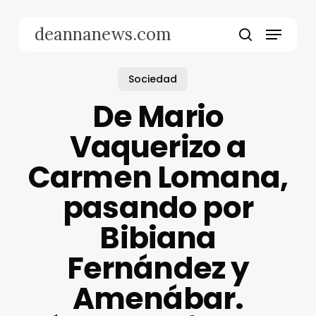
Skip
to
Menu
deannanews.com
main
search
content
Sociedad
De Mario
Vaquerizo a
Carmen Lomana,
pasando por
Bibiana
Fernández y
Amenábar.