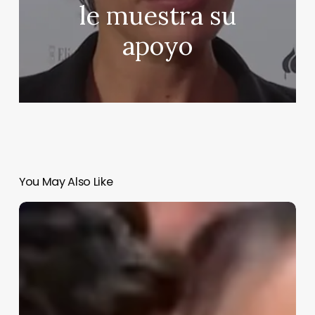
le muestra su
apoyo
You May Also Like
Borja
y
Almudena
se
declaran
su
amor