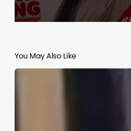
You May Also Like
Ana
Mena
se
deja
ver
con
la
familia