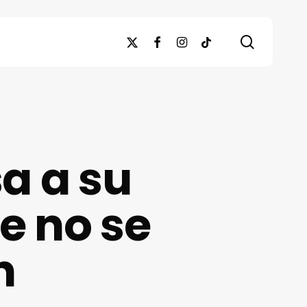
search
x-
facebook
instagram
tiktok
twitter
a a su
e no se
n