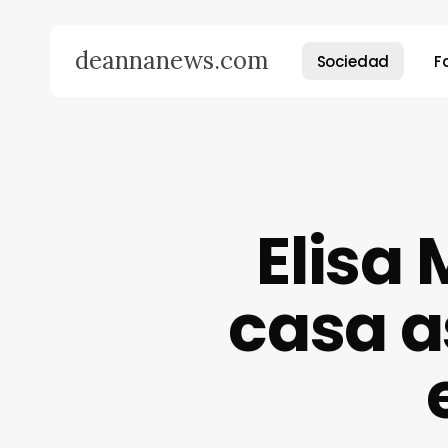
Skip
to
deannanews.com
Sociedad
F
main
content
Presiona enter para buscar o ESC para cerrar
Elisa
casa a