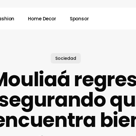
ashion
Home Decor
Sponsor
Sociedad
 Mouliaá regres
segurando qu
encuentra bie