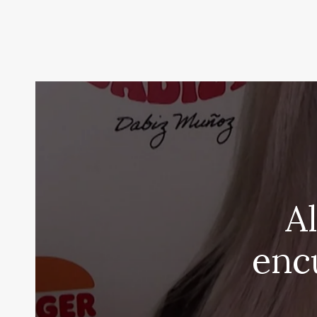
A
enc