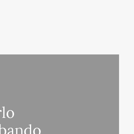
rlo
abando