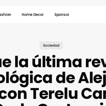
ashion
Home Decor
Sponsor
Sociedad
ue la última re
ológica de Ale
 con Terelu C