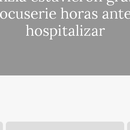
ocuserie horas ant
hospitalizar
Ricardo
S