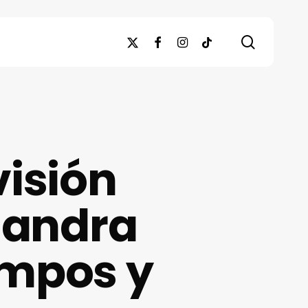
search
x-
facebook
instagram
tiktok
twitter
visión
jandra
ampos y