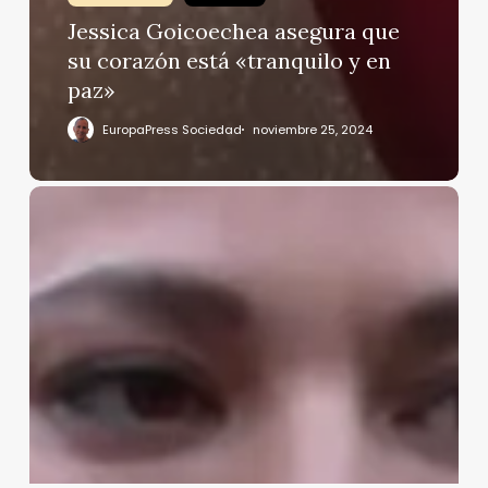
Jessica Goicoechea asegura que
su corazón está «tranquilo y en
paz»
EuropaPress Sociedad
noviembre 25, 2024
Elisa
Mouliaá,
tras
su
lucha
judicial
contra
Errejón:
«Hemos
callado
muchas
bocas