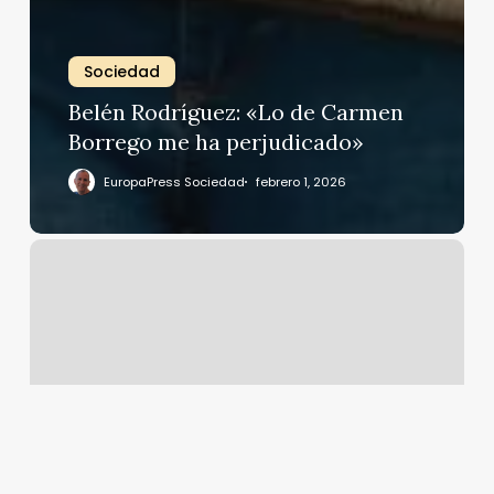
Sociedad
Belén Rodríguez: «Lo de Carmen
Borrego me ha perjudicado»
EuropaPress Sociedad
febrero 1, 2026
Mar
Flores
no
se
pronuncia
sobre
la
libertad
absoluta
de