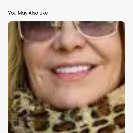
You May Also Like
Belén
Rodríguez:
«Lo
de
Carmen
Borrego
me
ha
perjudicado»