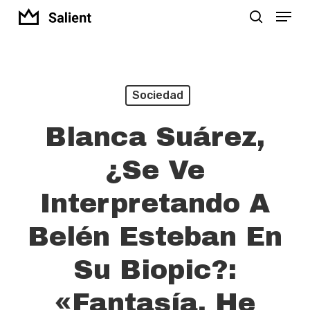
Menu
Skip
search
to
Close
main
Menu
content
Sociedad
Blanca Suárez,
¿se Ve
Interpretando A
Belén Esteban En
Su Biopic?:
«Fantasía. He