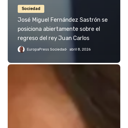
Sociedad
José Miguel Fernández Sastrón se
posiciona abiertamente sobre el
regreso del rey Juan Carlos
EuropaPress Sociedad
abril 8, 2026
Jessica
Bueno
reacciona
a
las
palabras
de