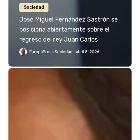
Sociedad
José Miguel Fernández Sastrón se
posiciona abiertamente sobre el
regreso del rey Juan Carlos
EuropaPress Sociedad
abril 8, 2026
Jessica
Bueno
reacciona
a
las
palabras
de