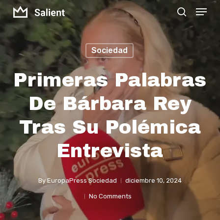
Menu
Skip
search
to
Close
main
Menu
Sociedad
content
Primeras Palabras
De Bárbara Rey
Tras Su Polémica
Entrevista
By
EuropaPress Sociedad
diciembre 10, 2024
No Comments