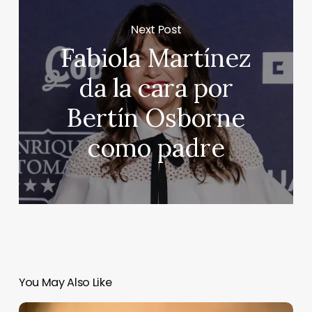
Next Post
Fabiola Martínez
da la cara por
Bertín Osborne
como padre
You May Also Like
Jessica