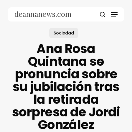
Skip
to
Menu
deannanews.com
main
search
content
Sociedad
Ana Rosa
Quintana se
pronuncia sobre
su jubilación tras
la retirada
sorpresa de Jordi
González