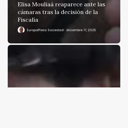
Elisa Mouliaá reaparece ante las
cámaras tras la decisión de la
Fiscalía
EuropaPress Sociedad
diciembre 17, 2025
Pablo
Urdangarin
reacciona
a
la
entrevista
en
televisión
de
su
abuelo,
Don