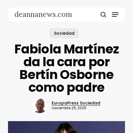
Skip
to
Menu
deannanews.com
main
search
content
Sociedad
Fabiola Martínez
da la cara por
Bertín Osborne
como padre
EuropaPress Sociedad
noviembre 25, 2025