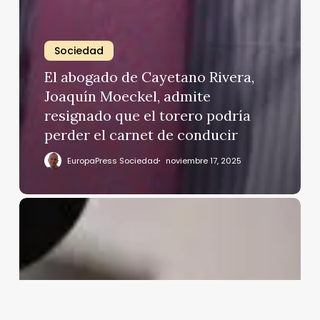
Sociedad
El abogado de Cayetano Rivera,
Joaquín Moeckel, admite
resignado que el torero podría
perder el carnet de conducir
EuropaPress Sociedad
noviembre 17, 2025
José
María
Almoguera,
visto
por
su
sastre