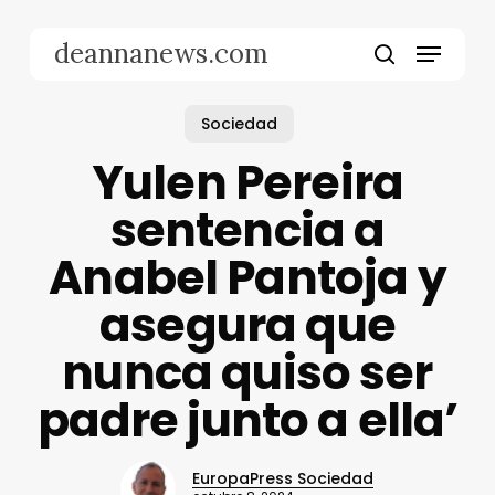
Skip
to
Menu
deannanews.com
main
search
content
Sociedad
Yulen Pereira
sentencia a
Anabel Pantoja y
asegura que
nunca quiso ser
padre junto a ella’
EuropaPress Sociedad