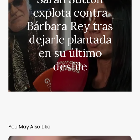
explota contra
Bárbara Rey tras
dejarle plantada
en su último
desfile
You May Also Like
Kiko