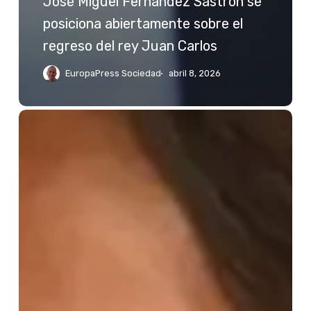
José Miguel Fernández Sastrón se
posiciona abiertamente sobre el
regreso del rey Juan Carlos
EuropaPress Sociedad
abril 8, 2026
Jessica
Bueno
reacciona
a
las
palabras
de
Kiko
Rivera