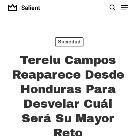
Menu
Skip
search
to
Close
main
Menu
content
Sociedad
Terelu Campos
Reaparece Desde
Honduras Para
Desvelar Cuál
Será Su Mayor
Reto