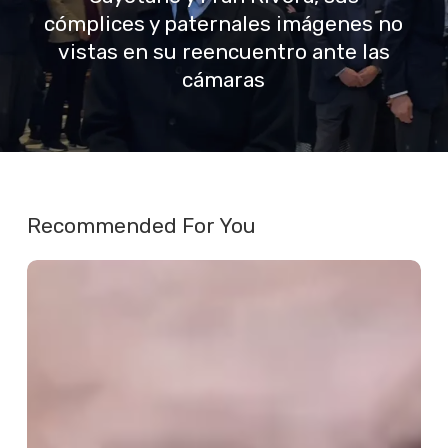
cómplices y paternales imágenes no
vistas en su reencuentro ante las
cámaras
Recommended For You
José
Miguel
Fernández
Sastrón
se
posiciona