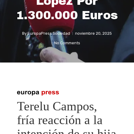
López Por
1.300.000 Euros
By
EuropaPress Sociedad
noviembre 20, 2025
No Comments