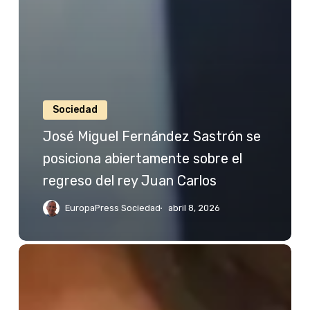
Sociedad
José Miguel Fernández Sastrón se
posiciona abiertamente sobre el
regreso del rey Juan Carlos
EuropaPress Sociedad
abril 8, 2026
Jessica
Bueno
reacciona