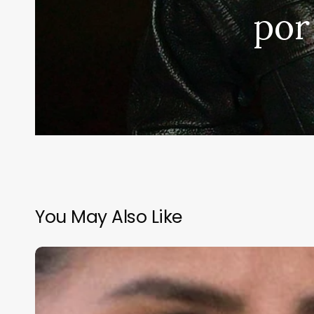
por
You May Also Like
Isa
Pantoja
tiende