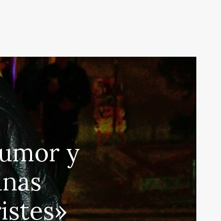
humor y
unas
istes»