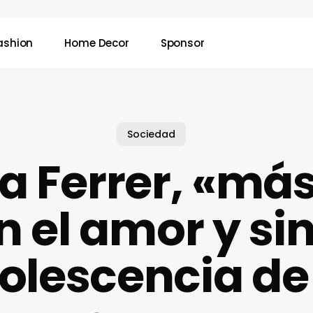
ashion
Home Decor
Sponsor
Sociedad
a Ferrer, «má
en el amor y s
dolescencia de 