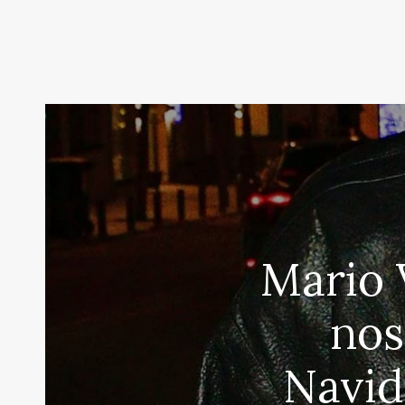
Mario 
nos
Navid