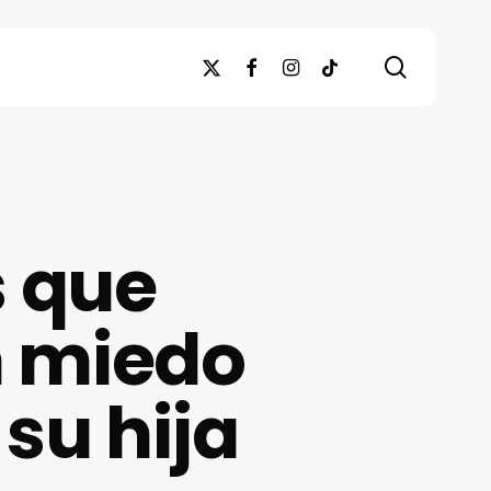
search
x-
facebook
instagram
tiktok
twitter
s que
in miedo
su hija