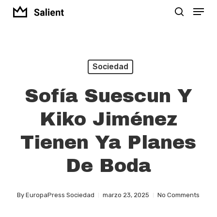
Menu
Skip
search
to
Close
main
Menu
content
Sociedad
Sofía Suescun Y
Kiko Jiménez
Tienen Ya Planes
De Boda
By
EuropaPress Sociedad
marzo 23, 2025
No Comments