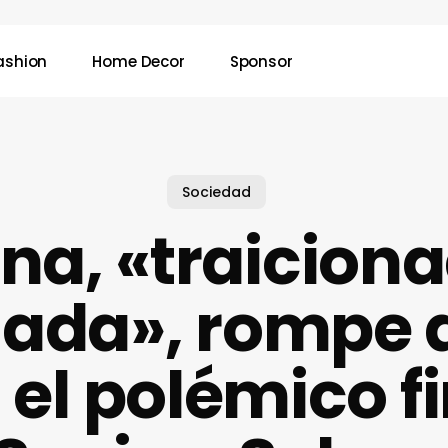
ashion
Home Decor
Sponsor
Sociedad
na, «traicion
ada», rompe a
 el polémico f