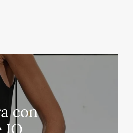
ra con
e IQ