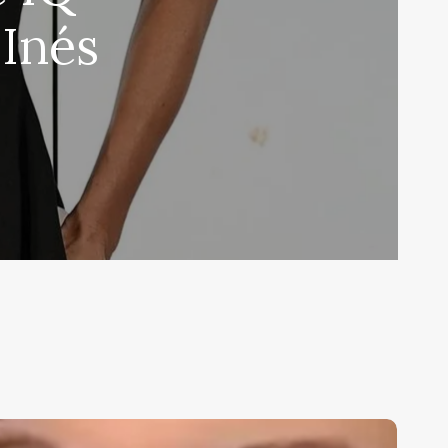
 Inés
erelu