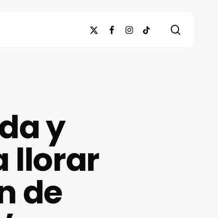
search
x-
facebook
instagram
tiktok
twitter
ada y
 llorar
in de