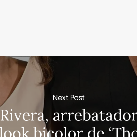
Next Post
Rivera, arrebatado
look bicolor de ‘Th