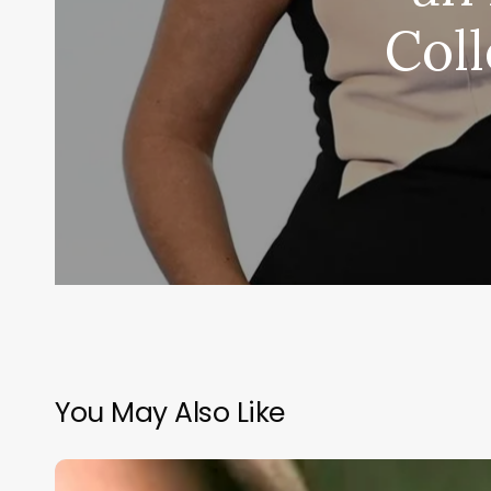
Coll
You May Also Like
Sonia