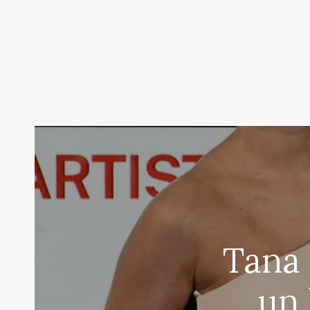
Tana 
un 