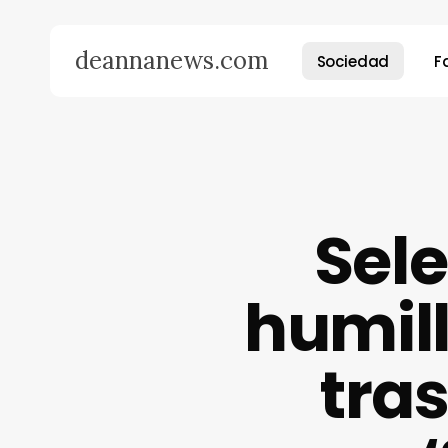
Skip
to
deannanews.com
Sociedad
F
main
content
Presiona enter para buscar o ESC para cerrar
Sele
humill
tras