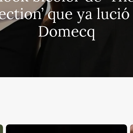
ection’ que ya lució
Domecq
Carlos
T