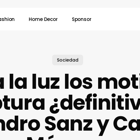
ashion
Home Decor
Sponsor
Sociedad
 la luz los mo
ptura ¿definiti
ndro Sanz y C