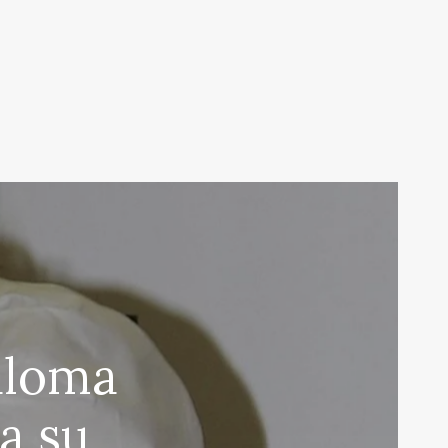
aloma
va su