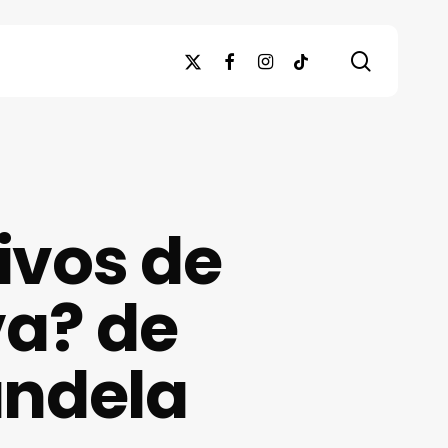
search
x-
facebook
instagram
tiktok
twitter
tivos de
va? de
andela