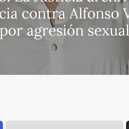
ia contra Alfonso V
por agresión sexua
Dani
A