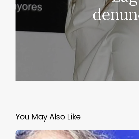
denunc
You May Also Like
Muere