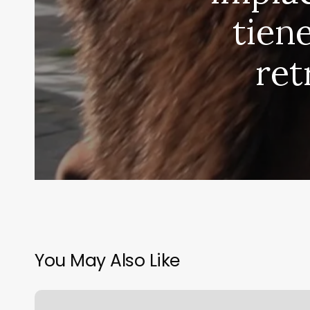
tien
ret
You May Also Like
Claudia