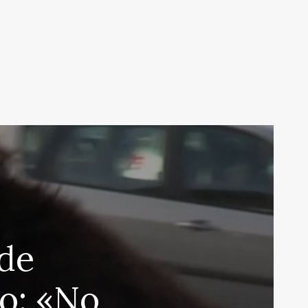
de
ro: «No