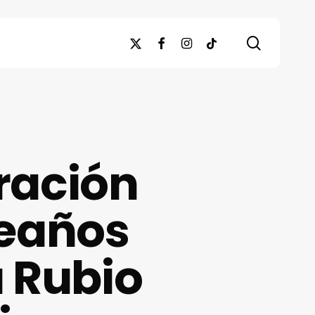
search
x-
facebook
instagram
tiktok
twitter
bración
leaños
a Rubio