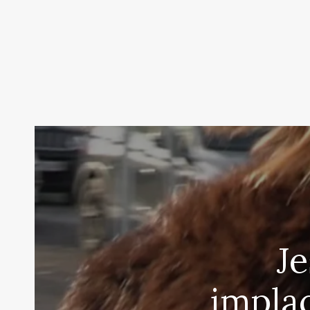
J
implac