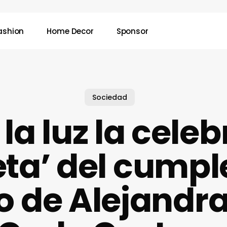
ashion
Home Decor
Sponsor
Sociedad
 la luz la cele
eta’ del cump
jo de Alejandr