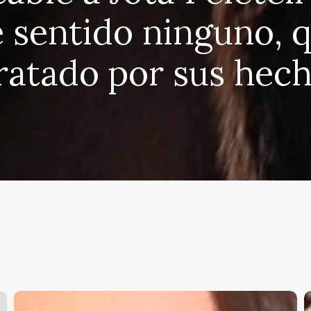
e sentido ninguno, 
ratado por sus hec
Susana
T