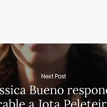
Next Post
essica Bueno respon
able a Jota Peletei