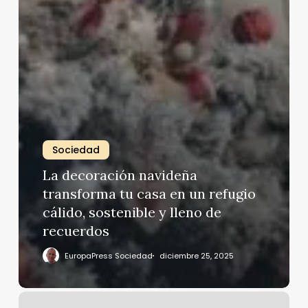
Sociedad
La decoración navideña
transforma tu casa en un refugio
cálido, sostenible y lleno de
recuerdos
EuropaPress Sociedad
diciembre 25, 2025
Isabel