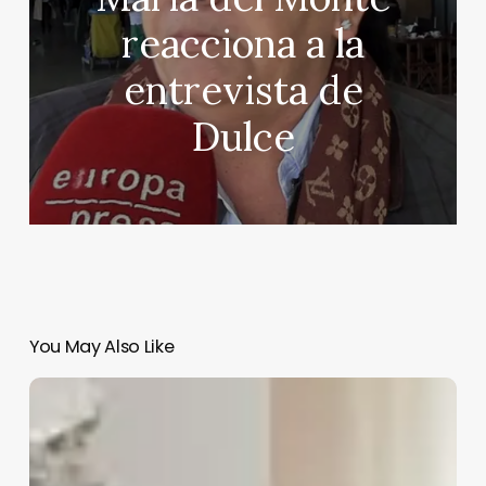
reacciona a la
entrevista de
Dulce
You May Also Like
La
decoración
navideña
transforma