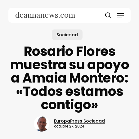
Skip
to
Menu
deannanews.com
main
search
content
Sociedad
Rosario Flores
muestra su apoyo
a Amaia Montero:
«Todos estamos
contigo»
EuropaPress Sociedad
octubre 27, 2024