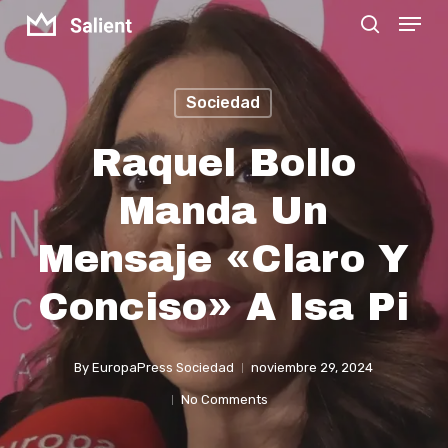
Menu
Skip
search
to
Close
main
Menu
Sociedad
content
Raquel Bollo
Manda Un
Mensaje «claro Y
Conciso» A Isa Pi
By
EuropaPress Sociedad
noviembre 29, 2024
No Comments