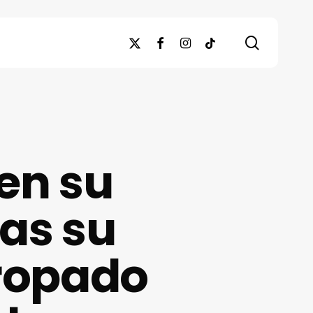
search
x-
facebook
instagram
tiktok
twitter
 en su
ras su
rropado