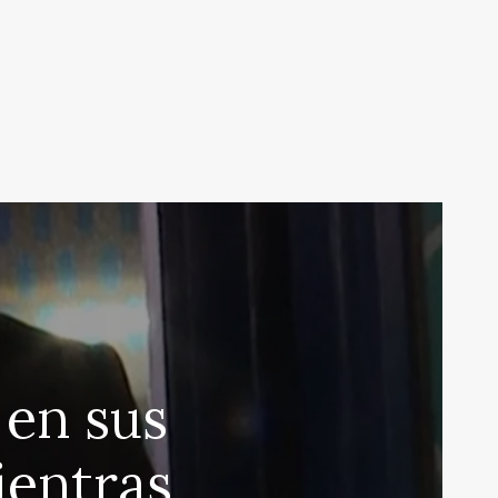
 en sus
ientras