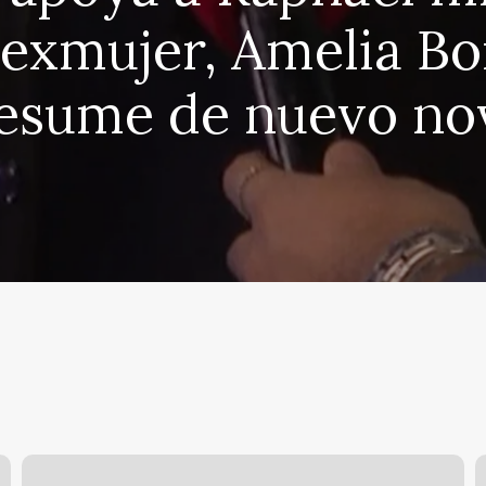
 exmujer, Amelia Bo
esume de nuevo no
Luitingo
M