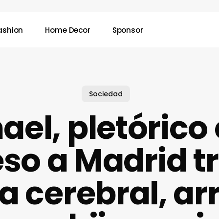
ashion
Home Decor
Sponsor
Sociedad
el, pletórico
so a Madrid t
a cerebral, a