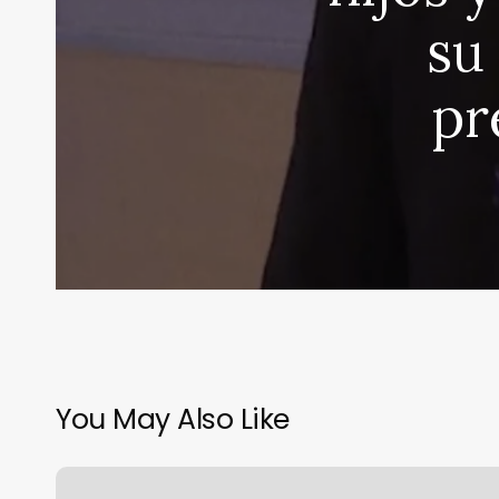
su
pr
You May Also Like
Anita