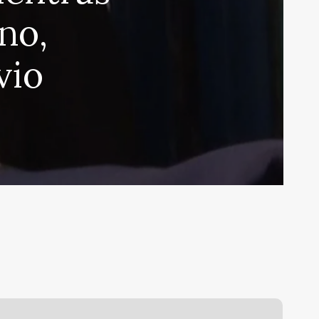
no,
vio
aría