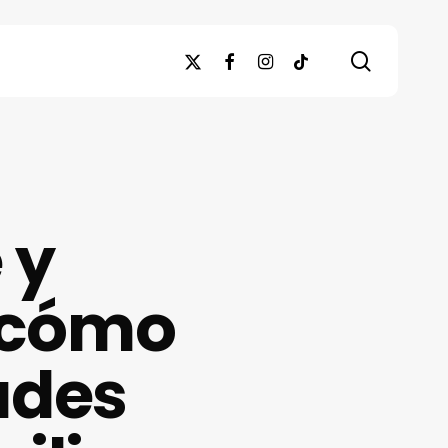
search
x-
facebook
instagram
tiktok
twitter
 y
a cómo
ades