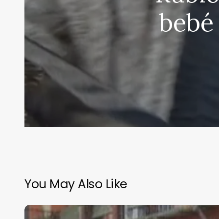
bebé 
You May Also Like
La