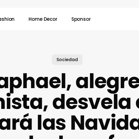
ashion
Home Decor
Sponsor
Sociedad
aphael, alegre
ista, desvel
ará las Navid