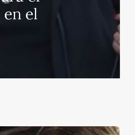
 en el
erelu