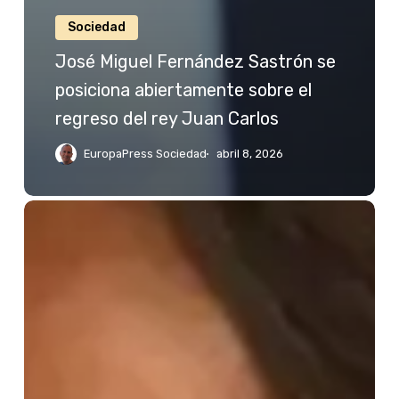
Sociedad
José Miguel Fernández Sastrón se
posiciona abiertamente sobre el
regreso del rey Juan Carlos
EuropaPress Sociedad
abril 8, 2026
Jessica
Bueno
reacciona
a
las
palabras
de