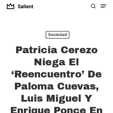
Menu
Skip
search
to
Close
main
Menu
content
Sociedad
Patricia Cerezo
Niega El
‘reencuentro’ De
Paloma Cuevas,
Luis Miguel Y
Enrique Ponce En