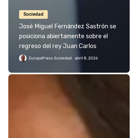
Sociedad
José Miguel Fernández Sastrón se
posiciona abiertamente sobre el
regreso del rey Juan Carlos
EuropaPress Sociedad
abril 8, 2026
Jessica
Bueno
reacciona
a
las
palabras
de