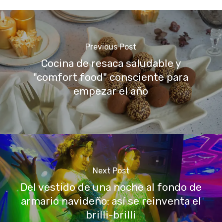
Previous Post
Cocina de resaca saludable y
"comfort food" consciente para
empezar el año
Next Post
Del vestido de una noche al fondo de
armario navideño: así se reinventa el
brilli-brilli