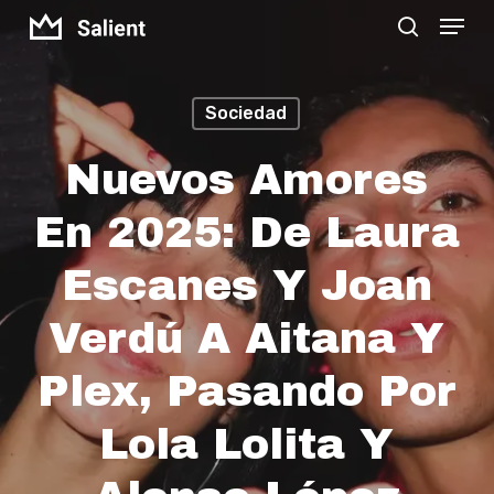
Menu
Skip
search
to
Close
main
Menu
Sociedad
content
Nuevos Amores
En 2025: De Laura
Escanes Y Joan
Verdú A Aitana Y
Plex, Pasando Por
Lola Lolita Y