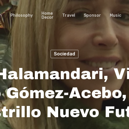
Home
n
Philosophy
Travel
Sponsor
Music
Decor
Sociedad
Halamandari, V
 Gómez-Acebo,
trillo Nuevo Fu