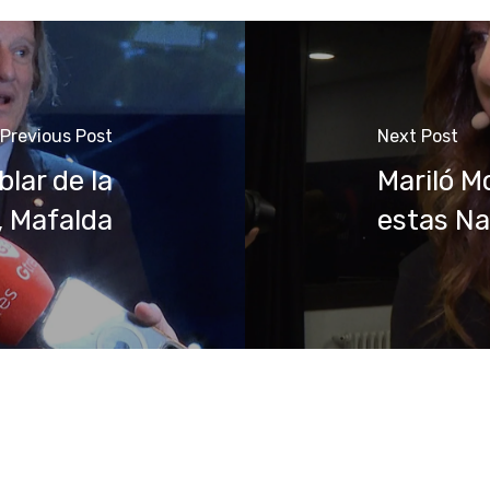
Previous Post
Next Post
blar de la
Mariló M
, Mafalda
estas N