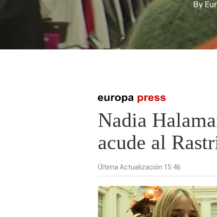
By
Eur
Presiona enter para buscar o ESC para cerrar