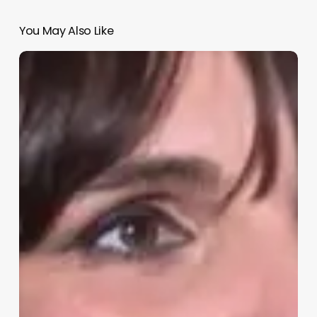
You May Also Like
Rozalén
explica
su
retirada
temporal
de
los
escenarios