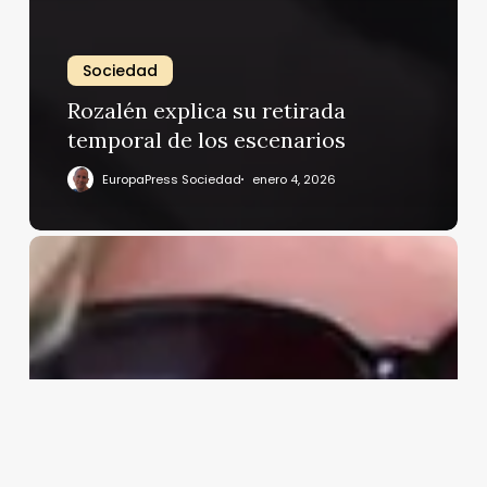
Sociedad
Rozalén explica su retirada
temporal de los escenarios
EuropaPress Sociedad
enero 4, 2026
Bárbara
Rey
matiza
sus
palabras
sobre
las
personas
feas