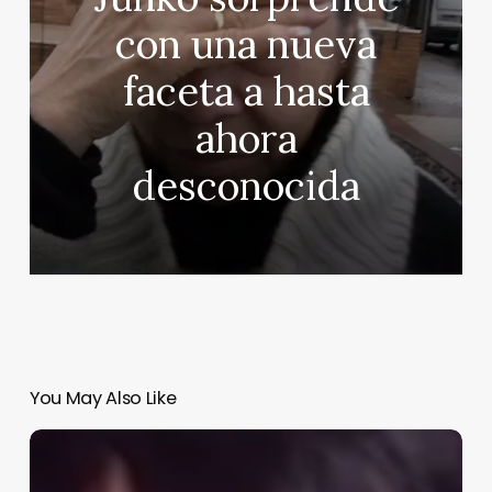
con una nueva
faceta a hasta
ahora
desconocida
You May Also Like
Belén
Cuesta