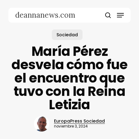
Skip
to
Menu
deannanews.com
main
search
content
Sociedad
María Pérez
desvela cómo fue
el encuentro que
tuvo con la Reina
Letizia
EuropaPress Sociedad
noviembre 3, 2024