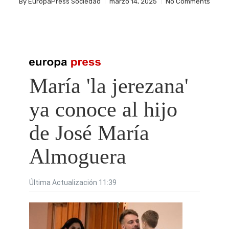
By
EuropaPress Sociedad
marzo 14, 2025
No Comments