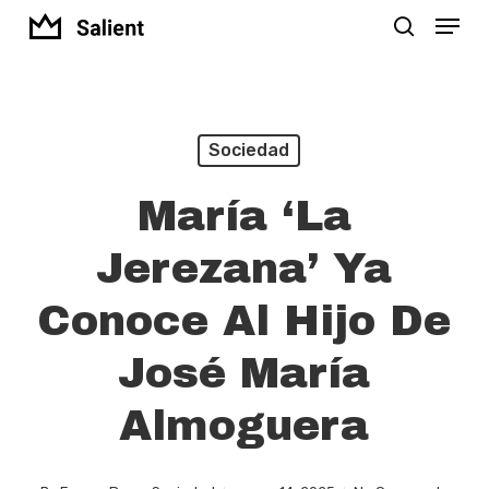
Menu
Skip
search
to
Close
main
Menu
content
Sociedad
María ‘la
Jerezana’ Ya
Conoce Al Hijo De
José María
Almoguera