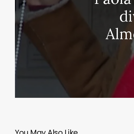
di
Alm
You May Also Like