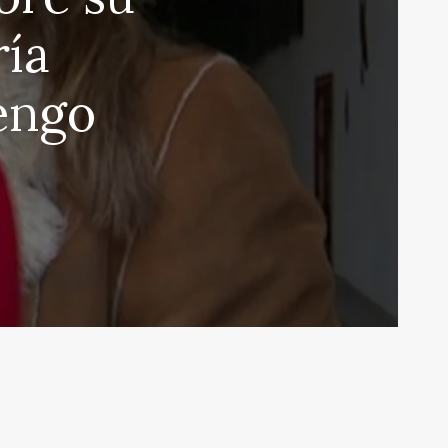
ría
engo