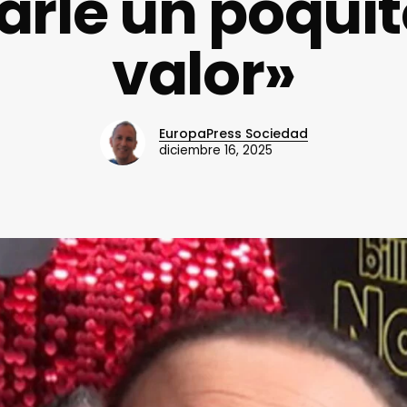
arle un poquit
valor»
EuropaPress Sociedad
diciembre 16, 2025