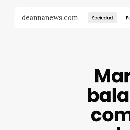
Skip
to
deannanews.com
Sociedad
F
main
content
Presiona enter para buscar o ESC para cerrar
Mar
bala
com