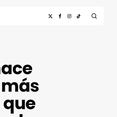
search
x-
facebook
instagram
tiktok
twitter
hace
o más
 que