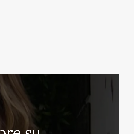
bre su