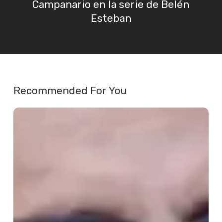
Campanario en la serie de Belén
Esteban
Recommended For You
José
Miguel
Fernández
Sastrón
se
posiciona
abiertamente