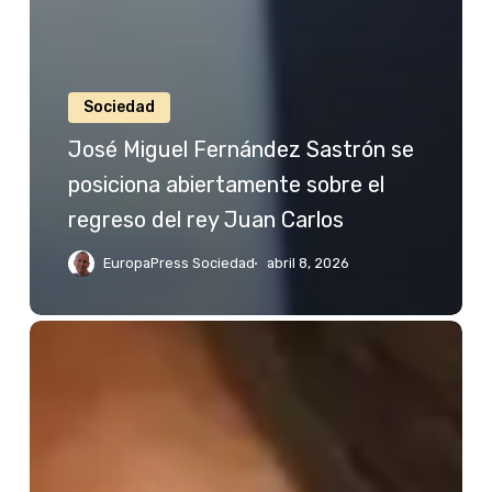
Sociedad
José Miguel Fernández Sastrón se
posiciona abiertamente sobre el
regreso del rey Juan Carlos
EuropaPress Sociedad
abril 8, 2026
Jessica
Bueno
reacciona
a
las