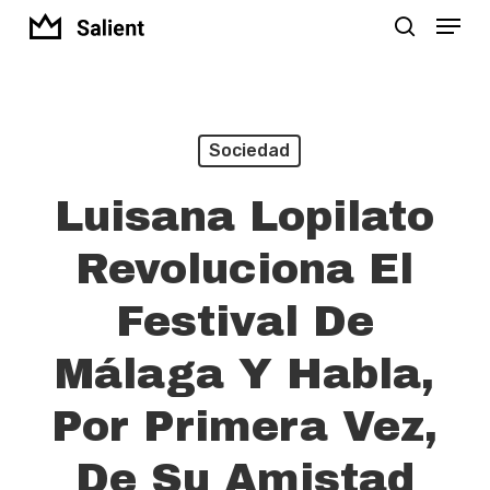
Menu
Skip
search
to
Close
main
Menu
content
Sociedad
Luisana Lopilato
Revoluciona El
Festival De
Málaga Y Habla,
Por Primera Vez,
De Su Amistad