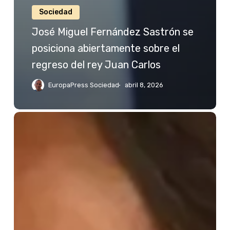
Sociedad
José Miguel Fernández Sastrón se
posiciona abiertamente sobre el
regreso del rey Juan Carlos
EuropaPress Sociedad
abril 8, 2026
Jessica
Bueno
reacciona
a
las
palabras
de