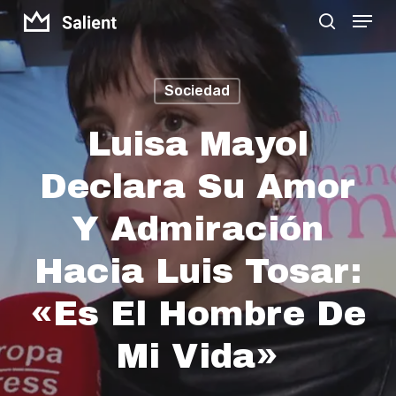
Menu
Skip
search
to
Close
main
Menu
Sociedad
content
Luisa Mayol
Declara Su Amor
Y Admiración
Hacia Luis Tosar:
«Es El Hombre De
Mi Vida»