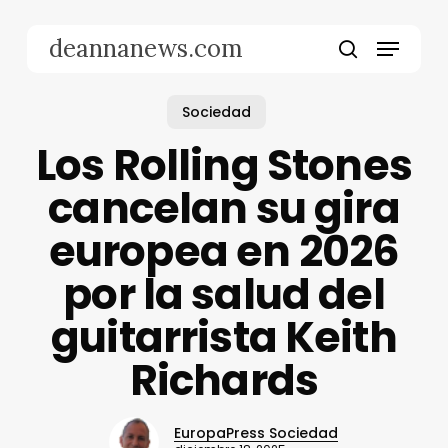
Skip
to
Menu
deannanews.com
main
search
content
Sociedad
Los Rolling Stones
cancelan su gira
europea en 2026
por la salud del
guitarrista Keith
Richards
EuropaPress Sociedad