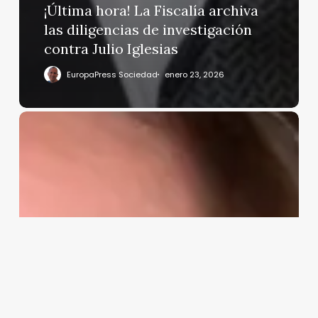
¡Última hora! La Fiscalía archiva
las diligencias de investigación
contra Julio Iglesias
EuropaPress Sociedad
enero 23, 2026
Jota
Peleteiro,
ausente
en
la
función
de
Navidad
de
sus
hijos.
La