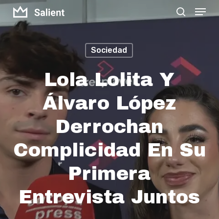
Menu
Skip
search
to
Close
main
Menu
Sociedad
content
Lola Lolita Y
Álvaro López
Derrochan
Complicidad En Su
Primera
Entrevista Juntos