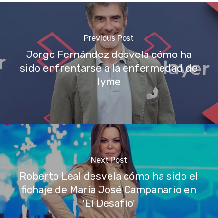
Previous Post
Jorge Fernández desvela cómo ha
sido enfrentarse a la enfermedad de
lyme
Next Post
Roberto Leal desvela cómo ha sido el
fichaje de María José Campanario en
'El Desafío'