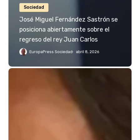
Sociedad
José Miguel Fernández Sastrón se
posiciona abiertamente sobre el
regreso del rey Juan Carlos
EuropaPress Sociedad
abril 8, 2026
Jessica
Bueno
reacciona
a
las
palabras
de