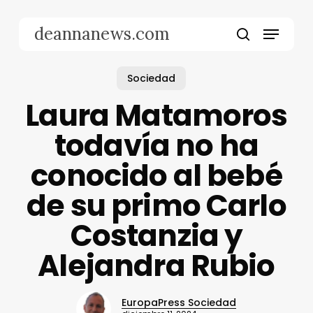
Skip
to
Menu
deannanews.com
main
search
content
Sociedad
Laura Matamoros
todavía no ha
conocido al bebé
de su primo Carlo
Costanzia y
Alejandra Rubio
EuropaPress Sociedad