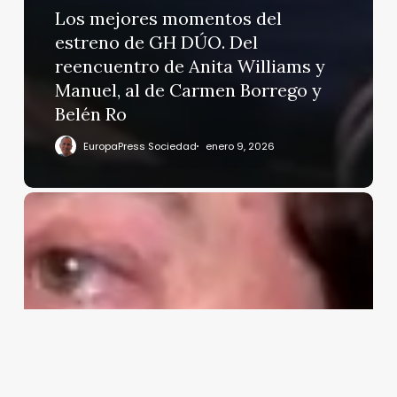
Los mejores momentos del
estreno de GH DÚO. Del
reencuentro de Anita Williams y
Manuel, al de Carmen Borrego y
Belén Ro
EuropaPress Sociedad
enero 9, 2026
Pipi
Estrada,
implacable
con
Terelu
Campos:
«El
público
es
soberano,